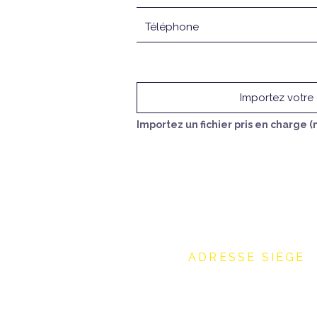
Importez votre
Importez un fichier pris en charge (
ADRESSE SIÈGE
Avenue de Sévelin 18
1004 Lausanne