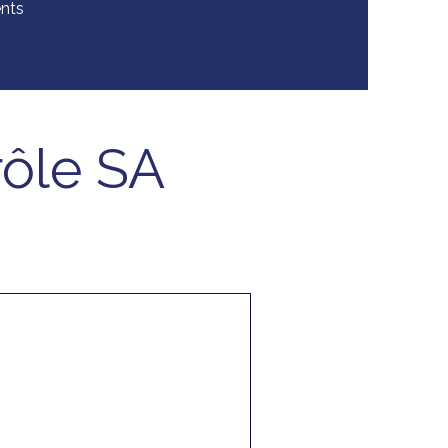
nts
rôle SA