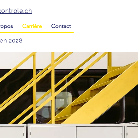
ontrole.ch
ropos
Carrière
Contact
'en 2028