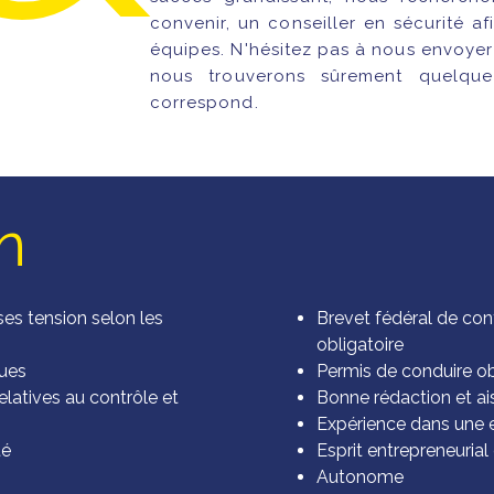
convenir, un conseiller en sécurité af
équipes. N'hésitez pas à nous envoyer
nous trouverons sûrement quelqu
correspond.
n
ses tension selon les
Brevet fédéral de cont
obligatoire
ques
Permis de conduire ob
latives au contrôle et
Bonne rédaction et ai
Expérience dans une en
té
Esprit entrepreneuria
Autonome