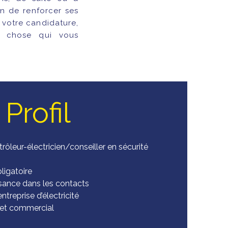
in de renforcer ses
 votre candidature,
e chose qui vous
Profil
rôleur-électricien/conseiller en sécurité
ligatoire
sance dans les contacts
treprise d’électricité
l et commercial