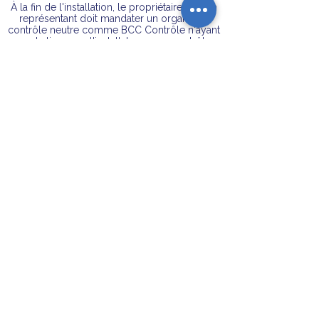
À la fin de l'installation, le propriétaire ou son
représentant doit mandater un organe de
contrôle neutre comme BCC Contrôle n'ayant
pas de lien avec l'installateur pour contrôler.
Le contrôleur effectue un contrôle de
réception et délivre un rapport de sécurité
supplémentaire
Selon le bâtiment
1, 3, 5, 10 ans plus tard
Contrôle périodique
de l'installation
électrique par un organe de contrôle
indépendant BCC Contrôle
(pas l'électricien
qui a fait les installations et l'entretient ou
l'électricien qui effectuera la remise en état).